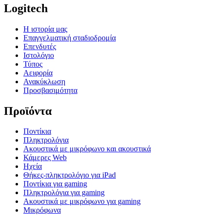
Logitech
Η ιστορία μας
Επαγγελματική σταδιοδρομία
Επενδυτές
Ιστολόγιο
Τύπος
Αειφορία
Ανακύκλωση
Προσβασιμότητα
Προϊόντα
Ποντίκια
Πληκτρολόγια
Ακουστικά με μικρόφωνο και ακουστικά
Κάμερες Web
Ηχεία
Θήκες-πληκτρολόγιο για iPad
Ποντίκια για gaming
Πληκτρολόγια για gaming
Ακουστικά με μικρόφωνο για gaming
Μικρόφωνα