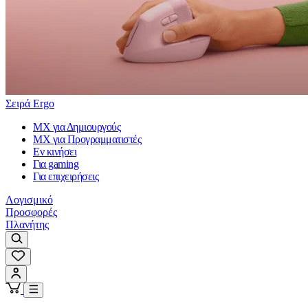
Σειρά Ergo
MX για Δημιουργούς
MX για Προγραμματιστές
Εν κινήσει
Για gaming
Για επιχειρήσεις
Λογισμικό
Προσφορές
Πλανήτης