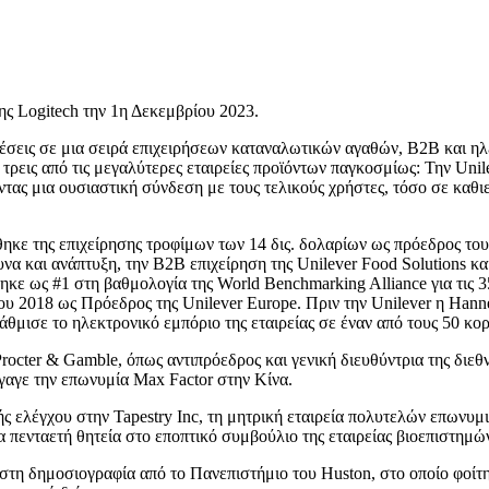
ς Logitech την 1η Δεκεμβρίου 2023.
θέσεις σε μια σειρά επιχειρήσεων καταναλωτικών αγαθών, B2B και ηλ
εις από τις μεγαλύτερες εταιρείες προϊόντων παγκοσμίως: Την Unilev
τας μια ουσιαστική σύνδεση με τους τελικούς χρήστες, τόσο σε καθιε
θηκε της επιχείρησης τροφίμων των 14 δις. δολαρίων ως πρόεδρος το
υνα και ανάπτυξη, την B2B επιχείρηση της Unilever Food Solutions κ
κε ως #1 στη βαθμολογία της World Benchmarking Alliance για τις 3
ου 2018 ως Πρόεδρος της Unilever Europe. Πριν την Unilever η Hanne
αβάθμισε το ηλεκτρονικό εμπόριο της εταιρείας σε έναν από τους 50 κ
 Procter & Gamble, όπως αντιπρόεδρος και γενική διευθύντρια της διεθ
ήγαγε την επωνυμία Max Factor στην Κίνα.
ής ελέγχου στην Tapestry Inc, τη μητρική εταιρεία πολυτελών επωνυμ
α πενταετή θητεία στο εποπτικό συμβούλιο της εταιρείας βιοεπιστημ
r στη δημοσιογραφία από το Πανεπιστήμιο του Huston, στο οποίο φο