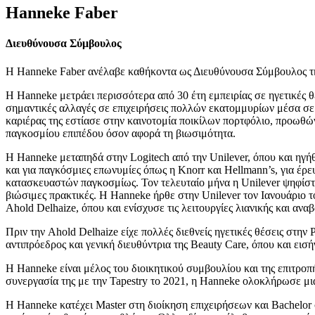
Hanneke Faber
Διευθύνουσα Σύμβουλος
Η Hanneke Faber ανέλαβε καθήκοντα ως Διευθύνουσα Σύμβουλος τη
Η Hanneke μετράει περισσότερα από 30 έτη εμπειρίας σε ηγετικές 
σημαντικές αλλαγές σε επιχειρήσεις πολλών εκατομμυρίων μέσα σε τρ
καριέρας της εστίασε στην καινοτομία ποικίλων πορτφόλιο, προωθών
παγκοσμίου επιπέδου όσον αφορά τη βιωσιμότητα.
Η Hanneke μεταπηδά στην Logitech από την Unilever, όπου και ηγή
και για παγκόσμιες επωνυμίες όπως η Knorr και Hellmann’s, για έρε
κατασκευαστών παγκοσμίως. Τον τελευταίο μήνα η Unilever ψηφίστη
βιώσιμες πρακτικές. Η Hanneke ήρθε στην Unilever τον Ιανουάριο τ
Ahold Delhaize, όπου και ενίσχυσε τις λειτουργίες λιανικής και αν
Πριν την Ahold Delhaize είχε πολλές διεθνείς ηγετικές θέσεις στην
αντιπρόεδρος και γενική διευθύντρια της Beauty Care, όπου και εισ
Η Hanneke είναι μέλος του διοικητικού συμβουλίου και της επιτροπ
συνεργασία της με την Tapestry το 2021, η Hanneke ολοκλήρωσε μι
H Hanneke κατέχει Master στη διοίκηση επιχειρήσεων και Bachelo