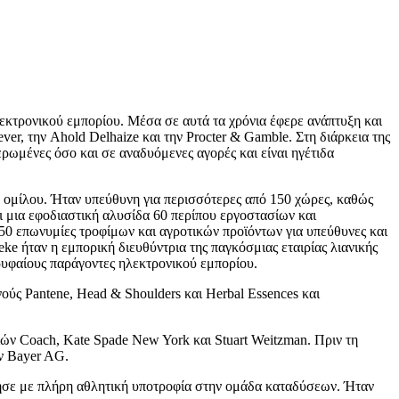
εκτρονικού εμπορίου. Μέσα σε αυτά τα χρόνια έφερε ανάπτυξη και
er, την Ahold Delhaize και την Procter & Gamble. Στη διάρκεια της
ρωμένες όσο και σε αναδυόμενες αγορές και είναι ηγέτιδα
υ ομίλου. Ήταν υπεύθυνη για περισσότερες από 150 χώρες, καθώς
αι μια εφοδιαστική αλυσίδα 60 περίπου εργοστασίων και
50 επωνυμίες τροφίμων και αγροτικών προϊόντων για υπεύθυνες και
ke ήταν η εμπορική διευθύντρια της παγκόσμιας εταιρίας λιανικής
ορυφαίους παράγοντες ηλεκτρονικού εμπορίου.
νούς Pantene, Head & Shoulders και Herbal Essences και
ιών Coach, Kate Spade New York και Stuart Weitzman. Πριν τη
ών Bayer AG.
ίτησε με πλήρη αθλητική υποτροφία στην ομάδα καταδύσεων. Ήταν