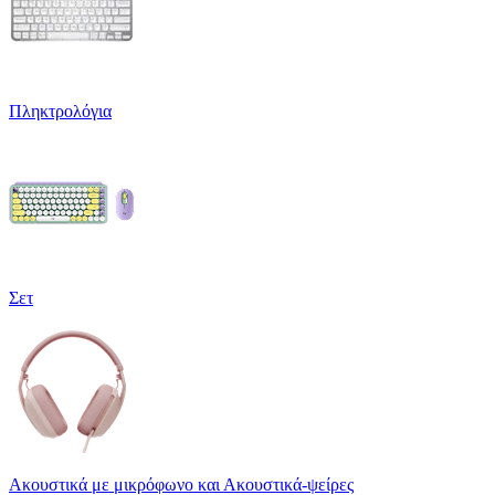
Πληκτρολόγια
Σετ
Ακουστικά με μικρόφωνο και Ακουστικά-ψείρες