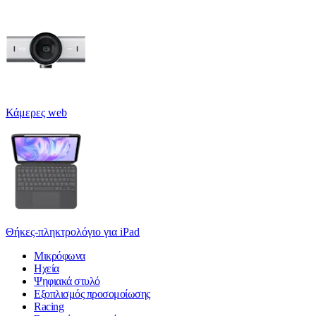
Κάμερες web
Θήκες-πληκτρολόγιο για iPad
Μικρόφωνα
Ηχεία
Ψηφιακά στυλό
Εξοπλισμός προσομοίωσης
Racing