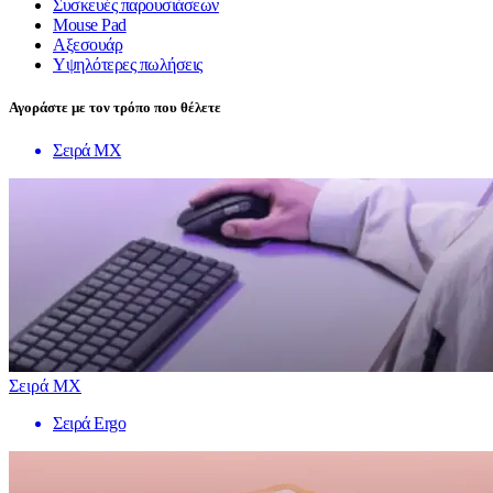
Συσκευές παρουσιάσεων
Mouse Pad
Αξεσουάρ
Υψηλότερες πωλήσεις
Αγοράστε με τον τρόπο που θέλετε
Σειρά MX
Σειρά MX
Σειρά Ergo