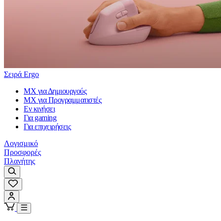
Σειρά Ergo
MX για Δημιουργούς
MX για Προγραμματιστές
Εν κινήσει
Για gaming
Για επιχειρήσεις
Λογισμικό
Προσφορές
Πλανήτης