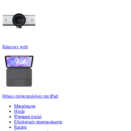
Κάμερες web
Θήκες-πληκτρολόγιο για iPad
Μικρόφωνα
Ηχεία
Ψηφιακά στυλό
Εξοπλισμός προσομοίωσης
Racing