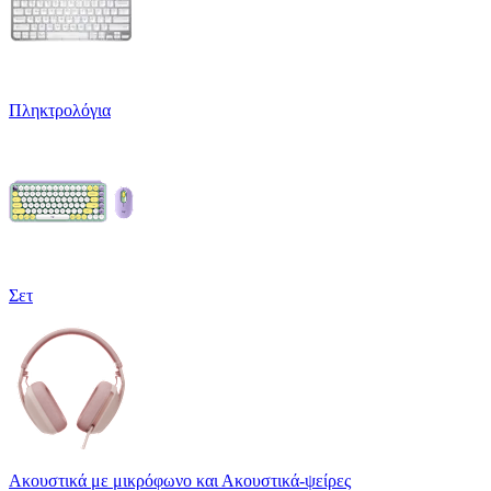
Πληκτρολόγια
Σετ
Ακουστικά με μικρόφωνο και Ακουστικά-ψείρες