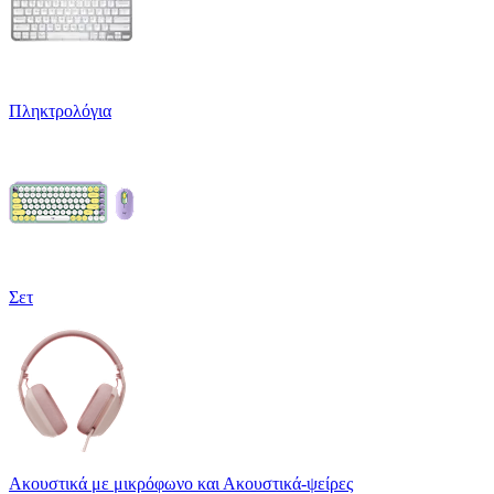
Πληκτρολόγια
Σετ
Ακουστικά με μικρόφωνο και Ακουστικά-ψείρες