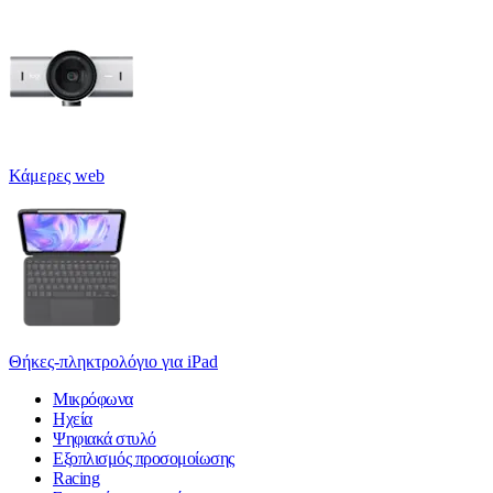
Κάμερες web
Θήκες-πληκτρολόγιο για iPad
Μικρόφωνα
Ηχεία
Ψηφιακά στυλό
Εξοπλισμός προσομοίωσης
Racing