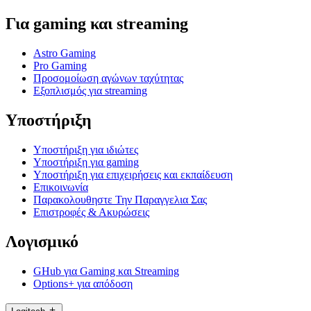
Για gaming και streaming
Astro Gaming
Pro Gaming
Προσομοίωση αγώνων ταχύτητας
Εξοπλισμός για streaming
Υποστήριξη
Υποστήριξη για ιδιώτες
Υποστήριξη για gaming
Υποστήριξη για επιχειρήσεις και εκπαίδευση
Επικοινωνία
Παρακολουθηστε Την Παραγγελια Σας
Επιστροφές & Ακυρώσεις
Λογισμικό
GHub για Gaming και Streaming
Options+ για απόδοση