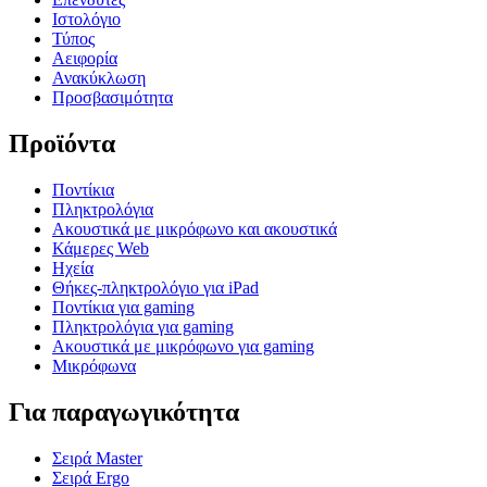
Ιστολόγιο
Τύπος
Αειφορία
Ανακύκλωση
Προσβασιμότητα
Προϊόντα
Ποντίκια
Πληκτρολόγια
Ακουστικά με μικρόφωνο και ακουστικά
Κάμερες Web
Ηχεία
Θήκες-πληκτρολόγιο για iPad
Ποντίκια για gaming
Πληκτρολόγια για gaming
Ακουστικά με μικρόφωνο για gaming
Μικρόφωνα
Για παραγωγικότητα
Σειρά Master
Σειρά Ergo