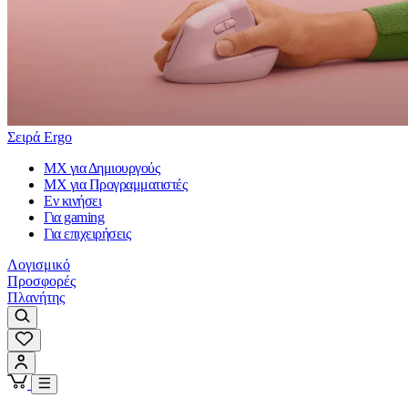
Σειρά Ergo
MX για Δημιουργούς
MX για Προγραμματιστές
Εν κινήσει
Για gaming
Για επιχειρήσεις
Λογισμικό
Προσφορές
Πλανήτης