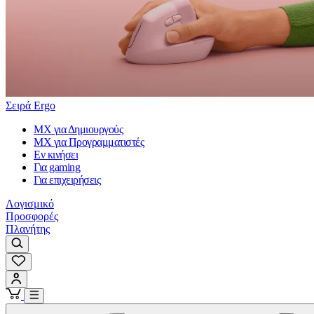
Σειρά Ergo
MX για Δημιουργούς
MX για Προγραμματιστές
Εν κινήσει
Για gaming
Για επιχειρήσεις
Λογισμικό
Προσφορές
Πλανήτης