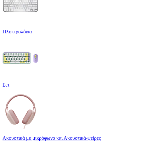
Πληκτρολόγια
Σετ
Ακουστικά με μικρόφωνο και Ακουστικά-ψείρες