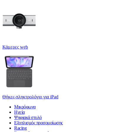
Κάμερες web
Θήκες-πληκτρολόγιο για iPad
Μικρόφωνα
Ηχεία
Ψηφιακά στυλό
Εξοπλισμός προσομοίωσης
Racing