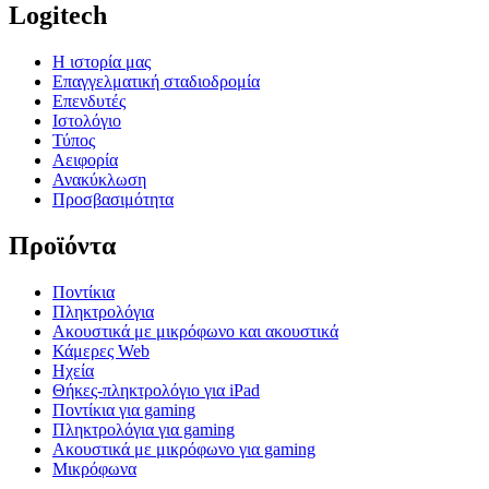
Logitech
Η ιστορία μας
Επαγγελματική σταδιοδρομία
Επενδυτές
Ιστολόγιο
Τύπος
Αειφορία
Ανακύκλωση
Προσβασιμότητα
Προϊόντα
Ποντίκια
Πληκτρολόγια
Ακουστικά με μικρόφωνο και ακουστικά
Κάμερες Web
Ηχεία
Θήκες-πληκτρολόγιο για iPad
Ποντίκια για gaming
Πληκτρολόγια για gaming
Ακουστικά με μικρόφωνο για gaming
Μικρόφωνα