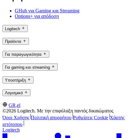
GHub για Gaming και Streaming
Options+ για απόδοση
Logitech
Προϊόντα
Για παραγωγικότητα
Για gaming και streaming
Υποστήριξη
Λογισμικό
GR,el
©2026 Logitech. Με την επιφύλαξη παντός δικαιώματος
Όροι Χρήσης
Πολιτική απορρήτου
Ρυθμίσεις Cookie
Χάρτης
ιστότοπου
Logitech