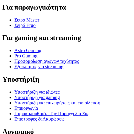
Για παραγωγικότητα
Σειρά Master
Σειρά Ergo
Για gaming και streaming
Astro Gaming
Pro Gaming
Προσομοίωση αγώνων ταχύτητας
Εξοπλισμός για streaming
Υποστήριξη
Υποστήριξη για ιδιώτες
Υποστήριξη για gaming
Υποστήριξη για επιχειρήσεις και εκπαίδευση
Επικοινωνία
Παρακολουθηστε Την Παραγγελια Σας
Επιστροφές & Ακυρώσεις
Λογισμικό