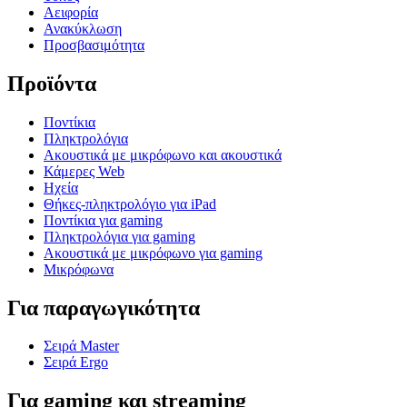
Αειφορία
Ανακύκλωση
Προσβασιμότητα
Προϊόντα
Ποντίκια
Πληκτρολόγια
Ακουστικά με μικρόφωνο και ακουστικά
Κάμερες Web
Ηχεία
Θήκες-πληκτρολόγιο για iPad
Ποντίκια για gaming
Πληκτρολόγια για gaming
Ακουστικά με μικρόφωνο για gaming
Μικρόφωνα
Για παραγωγικότητα
Σειρά Master
Σειρά Ergo
Για gaming και streaming