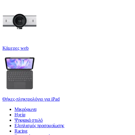
Κάμερες web
Θήκες-πληκτρολόγιο για iPad
Μικρόφωνα
Ηχεία
Ψηφιακά στυλό
Εξοπλισμός προσομοίωσης
Racing