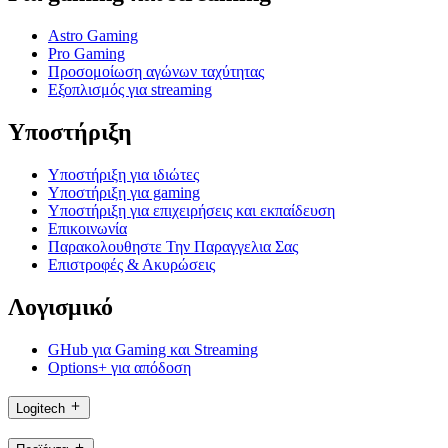
Astro Gaming
Pro Gaming
Προσομοίωση αγώνων ταχύτητας
Εξοπλισμός για streaming
Υποστήριξη
Υποστήριξη για ιδιώτες
Υποστήριξη για gaming
Υποστήριξη για επιχειρήσεις και εκπαίδευση
Επικοινωνία
Παρακολουθηστε Την Παραγγελια Σας
Επιστροφές & Ακυρώσεις
Λογισμικό
GHub για Gaming και Streaming
Options+ για απόδοση
Logitech