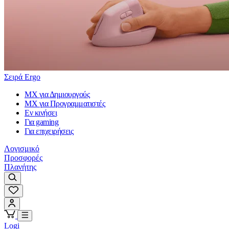
Σειρά Ergo
MX για Δημιουργούς
MX για Προγραμματιστές
Εν κινήσει
Για gaming
Για επιχειρήσεις
Λογισμικό
Προσφορές
Πλανήτης
Logi