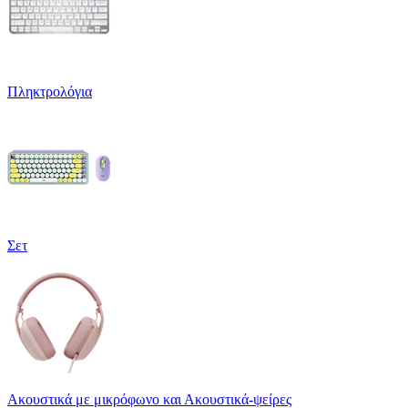
Πληκτρολόγια
Σετ
Ακουστικά με μικρόφωνο και Ακουστικά-ψείρες