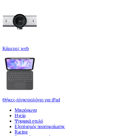
Κάμερες web
Θήκες-πληκτρολόγιο για iPad
Μικρόφωνα
Ηχεία
Ψηφιακά στυλό
Εξοπλισμός προσομοίωσης
Racing