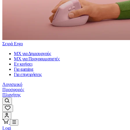
Σειρά Ergo
MX για Δημιουργούς
MX για Προγραμματιστές
Εν κινήσει
Για gaming
Για επιχειρήσεις
Λογισμικό
Προσφορές
Πλανήτης
Logi