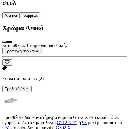
στυλ
Απτικοί
Γραμμικοί
Χρώμα
Λευκό
Σε απόθεμα. Έτοιμο για αποστολή.
Προσθήκη στο καλάθι
Ειδικές προσφορές
(2)
Προβολή όλων
Προσθέστε δωρεάν στήριγμα καρπού
G512 X
στο καλάθι όταν
αγοράζετε ένα πληκτρολόγιο
G512 X 75
ή
98
μαζί με ακουστικά
G522
ή οποιοδήποτε ποντίκι
G502 X
.