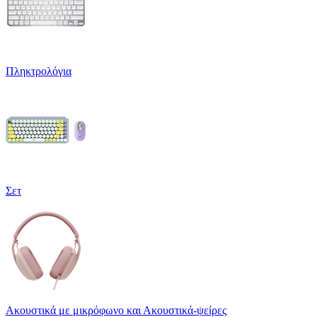
Πληκτρολόγια
Σετ
Ακουστικά με μικρόφωνο και Ακουστικά-ψείρες