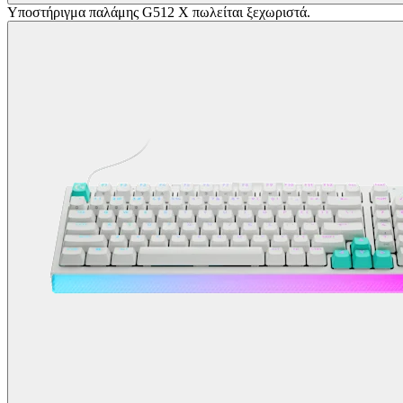
Υποστήριγμα παλάμης G512 X πωλείται ξεχωριστά.