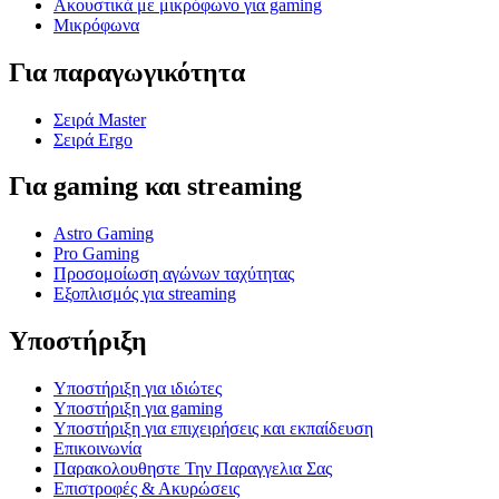
Ακουστικά με μικρόφωνο για gaming
Μικρόφωνα
Για παραγωγικότητα
Σειρά Master
Σειρά Ergo
Για gaming και streaming
Astro Gaming
Pro Gaming
Προσομοίωση αγώνων ταχύτητας
Εξοπλισμός για streaming
Υποστήριξη
Υποστήριξη για ιδιώτες
Υποστήριξη για gaming
Υποστήριξη για επιχειρήσεις και εκπαίδευση
Επικοινωνία
Παρακολουθηστε Την Παραγγελια Σας
Επιστροφές & Ακυρώσεις