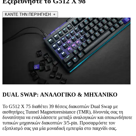
Εξερευνήστε το G512 X 98
ΚΑΝΤΕ ΤΗΝ ΠΕΡΙΗΓΗΣΗ +
DUAL SWAP: ΑΝΑΛΟΓΙΚΟ & ΜΗΧΑΝΙΚΟ
Το G512 X 75 διαθέτει 39 θέσεις διακοπτών Dual Swap με
αισθητήρες Tunnel Magnetoresistance (TMR), δίνοντάς σας τη
δυνατότητα να εναλλάσσετε μεταξύ αναλογικών και οποιωνδήποτε
τυπικών μηχανικών διακοπτών 3/5-pin. Προσαρμόστε τον
εξοπλισμό σας για μία μοναδική εμπειρία στο παιχνίδι σας.