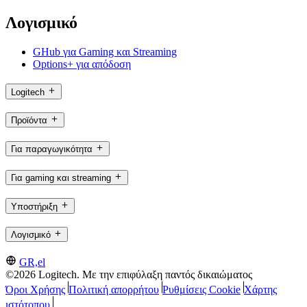
Λογισμικό
GHub για Gaming και Streaming
Options+ για απόδοση
Logitech
Προϊόντα
Για παραγωγικότητα
Για gaming και streaming
Υποστήριξη
Λογισμικό
GR,el
©2026 Logitech. Με την επιφύλαξη παντός δικαιώματος
Όροι Χρήσης
Πολιτική απορρήτου
Ρυθμίσεις Cookie
Χάρτης
ιστότοπου