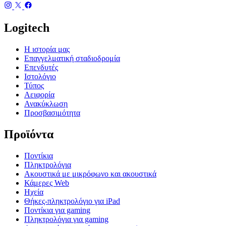
Logitech
Η ιστορία μας
Επαγγελματική σταδιοδρομία
Επενδυτές
Ιστολόγιο
Τύπος
Αειφορία
Ανακύκλωση
Προσβασιμότητα
Προϊόντα
Ποντίκια
Πληκτρολόγια
Ακουστικά με μικρόφωνο και ακουστικά
Κάμερες Web
Ηχεία
Θήκες-πληκτρολόγιο για iPad
Ποντίκια για gaming
Πληκτρολόγια για gaming