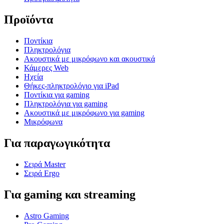
Προϊόντα
Ποντίκια
Πληκτρολόγια
Ακουστικά με μικρόφωνο και ακουστικά
Κάμερες Web
Ηχεία
Θήκες-πληκτρολόγιο για iPad
Ποντίκια για gaming
Πληκτρολόγια για gaming
Ακουστικά με μικρόφωνο για gaming
Μικρόφωνα
Για παραγωγικότητα
Σειρά Master
Σειρά Ergo
Για gaming και streaming
Astro Gaming