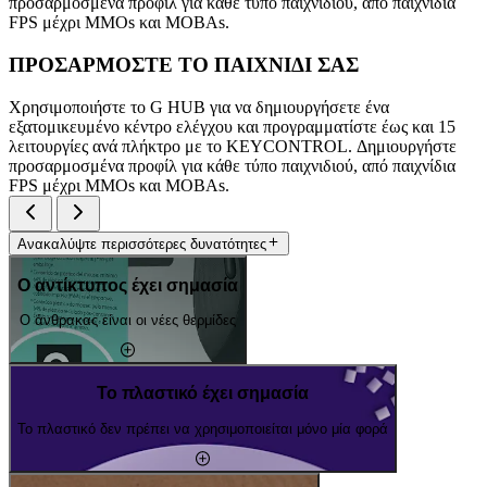
προσαρμοσμένα προφίλ για κάθε τύπο παιχνιδιού, από παιχνίδια
FPS μέχρι MMOs και MOBAs.
ΠΡΟΣΑΡΜΟΣΤΕ ΤΟ ΠΑΙΧΝΙΔΙ ΣΑΣ
Χρησιμοποιήστε το G HUB για να δημιουργήσετε ένα
εξατομικευμένο κέντρο ελέγχου και προγραμματίστε έως και 15
λειτουργίες ανά πλήκτρο με το KEYCONTROL. Δημιουργήστε
προσαρμοσμένα προφίλ για κάθε τύπο παιχνιδιού, από παιχνίδια
FPS μέχρι MMOs και MOBAs.
Ανακαλύψτε περισσότερες δυνατότητες
Ο αντίκτυπος έχει σημασία
Ο άνθρακας είναι οι νέες θερμίδες
Το πλαστικό έχει σημασία
Το πλαστικό δεν πρέπει να χρησιμοποιείται μόνο μία φορά