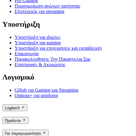
Pro Gaming
Προσομοίωση αγώνων ταχύτητας
Εξοπλισμός για streaming
Υποστήριξη
Υποστήριξη για ιδιώτες
Υποστήριξη για gaming
Υποστήριξη για επιχειρήσεις και εκπαίδευση
Επικοινωνία
Παρακολουθηστε Την Παραγγελια Σας
Επιστροφές & Ακυρώσεις
Λογισμικό
GHub για Gaming και Streaming
Options+ για απόδοση
Logitech
Προϊόντα
Για παραγωγικότητα