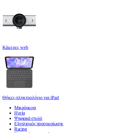
Κάμερες web
Θήκες-πληκτρολόγιο για iPad
Μικρόφωνα
Ηχεία
Ψηφιακά στυλό
Εξοπλισμός προσομοίωσης
Racing