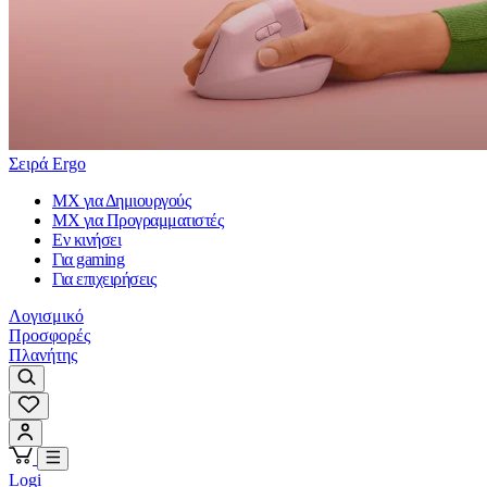
Σειρά Ergo
MX για Δημιουργούς
MX για Προγραμματιστές
Εν κινήσει
Για gaming
Για επιχειρήσεις
Λογισμικό
Προσφορές
Πλανήτης
Logi