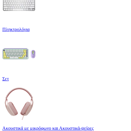
Πληκτρολόγια
Σετ
Ακουστικά με μικρόφωνο και Ακουστικά-ψείρες