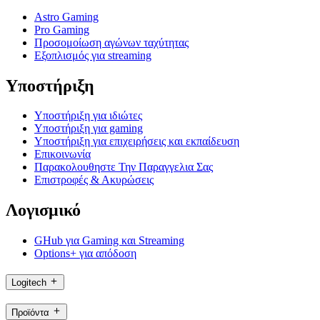
Astro Gaming
Pro Gaming
Προσομοίωση αγώνων ταχύτητας
Εξοπλισμός για streaming
Υποστήριξη
Υποστήριξη για ιδιώτες
Υποστήριξη για gaming
Υποστήριξη για επιχειρήσεις και εκπαίδευση
Επικοινωνία
Παρακολουθηστε Την Παραγγελια Σας
Επιστροφές & Ακυρώσεις
Λογισμικό
GHub για Gaming και Streaming
Options+ για απόδοση
Logitech
Προϊόντα