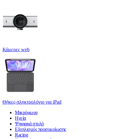
Κάμερες web
Θήκες-πληκτρολόγιο για iPad
Μικρόφωνα
Ηχεία
Ψηφιακά στυλό
Εξοπλισμός προσομοίωσης
Racing