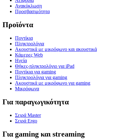
Αειφορία
Ανακύκλωση
Προσβασιμότητα
Προϊόντα
Ποντίκια
Πληκτρολόγια
Ακουστικά με μικρόφωνο και ακουστικά
Κάμερες Web
Ηχεία
Θήκες-πληκτρολόγιο για iPad
Ποντίκια για gaming
Πληκτρολόγια για gaming
Ακουστικά με μικρόφωνο για gaming
Μικρόφωνα
Για παραγωγικότητα
Σειρά Master
Σειρά Ergo
Για gaming και streaming