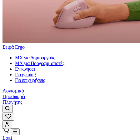
Σειρά Ergo
MX για Δημιουργούς
MX για Προγραμματιστές
Εν κινήσει
Για gaming
Για επιχειρήσεις
Λογισμικό
Προσφορές
Πλανήτης
Logi