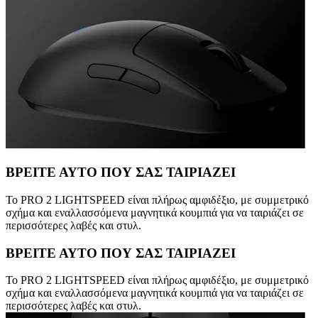
ΒΡΕΙΤΕ ΑΥΤΟ ΠΟΥ ΣΑΣ ΤΑΙΡΙΑΖΕΙ
Το PRO 2 LIGHTSPEED είναι πλήρως αμφιδέξιο, με συμμετρικό
σχήμα και εναλλασσόμενα μαγνητικά κουμπιά για να ταιριάζει σε
περισσότερες λαβές και στυλ.
ΒΡΕΙΤΕ ΑΥΤΟ ΠΟΥ ΣΑΣ ΤΑΙΡΙΑΖΕΙ
Το PRO 2 LIGHTSPEED είναι πλήρως αμφιδέξιο, με συμμετρικό
σχήμα και εναλλασσόμενα μαγνητικά κουμπιά για να ταιριάζει σε
περισσότερες λαβές και στυλ.