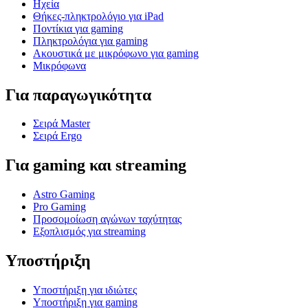
Ηχεία
Θήκες-πληκτρολόγιο για iPad
Ποντίκια για gaming
Πληκτρολόγια για gaming
Ακουστικά με μικρόφωνο για gaming
Μικρόφωνα
Για παραγωγικότητα
Σειρά Master
Σειρά Ergo
Για gaming και streaming
Astro Gaming
Pro Gaming
Προσομοίωση αγώνων ταχύτητας
Εξοπλισμός για streaming
Υποστήριξη
Υποστήριξη για ιδιώτες
Υποστήριξη για gaming