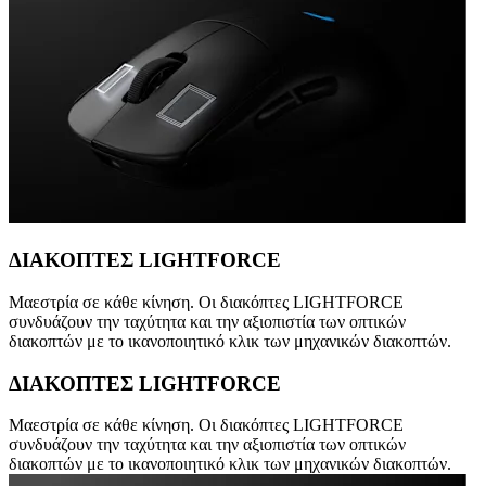
ΔΙΑΚΟΠΤΕΣ LIGHTFORCE
Μαεστρία σε κάθε κίνηση. Οι διακόπτες LIGHTFORCE
συνδυάζουν την ταχύτητα και την αξιοπιστία των οπτικών
διακοπτών με το ικανοποιητικό κλικ των μηχανικών διακοπτών.
ΔΙΑΚΟΠΤΕΣ LIGHTFORCE
Μαεστρία σε κάθε κίνηση. Οι διακόπτες LIGHTFORCE
συνδυάζουν την ταχύτητα και την αξιοπιστία των οπτικών
διακοπτών με το ικανοποιητικό κλικ των μηχανικών διακοπτών.