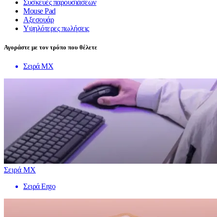
Συσκευές παρουσιάσεων
Mouse Pad
Αξεσουάρ
Υψηλότερες πωλήσεις
Αγοράστε με τον τρόπο που θέλετε
Σειρά MX
Σειρά MX
Σειρά Ergo