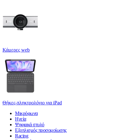
Κάμερες web
Θήκες-πληκτρολόγιο για iPad
Μικρόφωνα
Ηχεία
Ψηφιακά στυλό
Εξοπλισμός προσομοίωσης
Racing