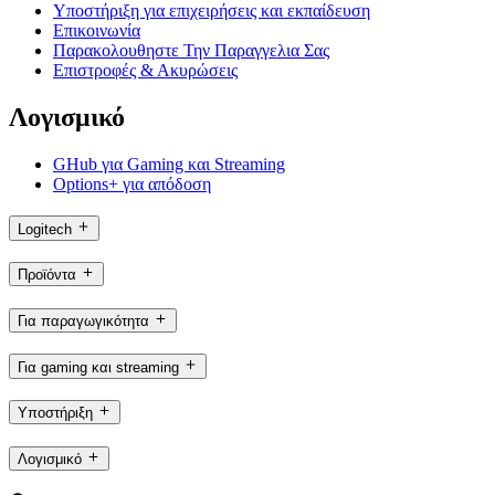
Υποστήριξη για επιχειρήσεις και εκπαίδευση
Επικοινωνία
Παρακολουθηστε Την Παραγγελια Σας
Επιστροφές & Ακυρώσεις
Λογισμικό
GHub για Gaming και Streaming
Options+ για απόδοση
Logitech
Προϊόντα
Για παραγωγικότητα
Για gaming και streaming
Υποστήριξη
Λογισμικό