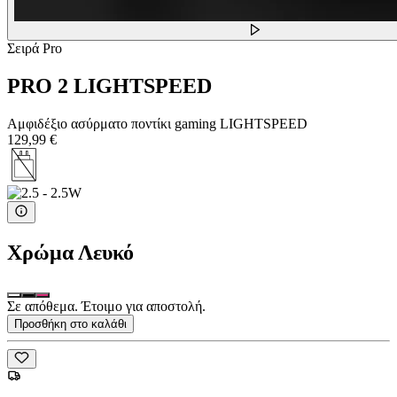
Σειρά Pro
PRO 2 LIGHTSPEED
Αμφιδέξιο ασύρματο ποντίκι gaming LIGHTSPEED
129,99 €
Χρώμα
Λευκό
Σε απόθεμα. Έτοιμο για αποστολή.
Προσθήκη στο καλάθι