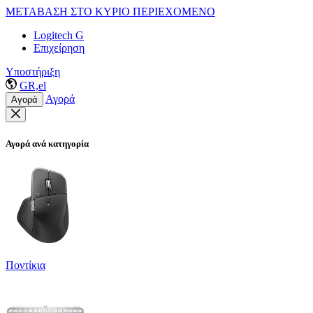
ΜΕΤΑΒΑΣΗ ΣΤΟ ΚΥΡΙΟ ΠΕΡΙΕΧΟΜΕΝΟ
Logitech G
Επιχείρηση
Υποστήριξη
GR,el
Αγορά
Αγορά
Αγορά ανά κατηγορία
Ποντίκια