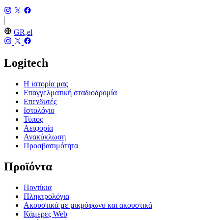
GR,el
Logitech
Η ιστορία μας
Επαγγελματική σταδιοδρομία
Επενδυτές
Ιστολόγιο
Τύπος
Αειφορία
Ανακύκλωση
Προσβασιμότητα
Προϊόντα
Ποντίκια
Πληκτρολόγια
Ακουστικά με μικρόφωνο και ακουστικά
Κάμερες Web