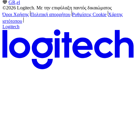
GR,el
©2026 Logitech. Με την επιφύλαξη παντός δικαιώματος
Όροι Χρήσης
Πολιτική απορρήτου
Ρυθμίσεις Cookie
Χάρτης
ιστότοπου
Logitech