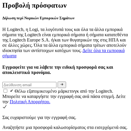
Προβολή πρόσφατων
Δήλωση περί Νομικών Εμπορικών Σημάτων
Η Logitech, η Logi, τα λογότυπά τους και όλα τα άλλα εμπορικά
σήματα της Logitech είναι εμπορικά σήματα ή σήματα κατατεθέντα
της Logitech Europe S.A. ή/και των θυγατρικών της στις ΗΠΑ και
σε άλλες χώρες. Όλα τα άλλα εμπορικά σήματα τρίτων αποτελούν
ιδιοκτησία των αντίστοιχων κατόχων τους.
Δείτε όλα τα εμπορικά
σήματα
Εγγραφείτε για να λάβετε την ειδική προσφορά σας και
αποκλειστικά προνόμια.
Θέλω εξατομικευμένο μάρκετινγκ από την Logitech.
Μπορείτε να καταργήστε την εγγραφή σας ανά πάσα στιγμή. Δείτε
την
Πολιτική Απορρήτου.
Σας ευχαριστούμε για την εγγραφή σας.
Αναζητήστε μια προσφορά καλωσορίσματος στα εισερχόμενά σας.