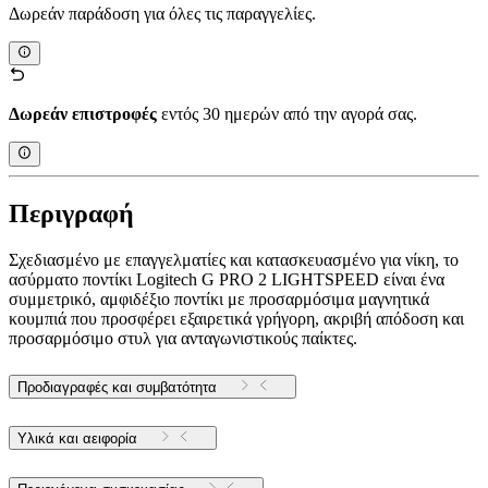
Δωρεάν παράδοση για όλες τις παραγγελίες.
Δωρεάν επιστροφές
εντός 30 ημερών από την αγορά σας.
Περιγραφή
Σχεδιασμένο με επαγγελματίες και κατασκευασμένο για νίκη, το
ασύρματο ποντίκι Logitech G PRO 2 LIGHTSPEED είναι ένα
συμμετρικό, αμφιδέξιο ποντίκι με προσαρμόσιμα μαγνητικά
κουμπιά που προσφέρει εξαιρετικά γρήγορη, ακριβή απόδοση και
προσαρμόσιμο στυλ για ανταγωνιστικούς παίκτες.
Προδιαγραφές και συμβατότητα
Υλικά και αειφορία