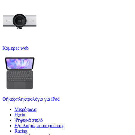
Κάμερες web
Θήκες-πληκτρολόγιο για iPad
Μικρόφωνα
Ηχεία
Ψηφιακά στυλό
Εξοπλισμός προσομοίωσης
Racing