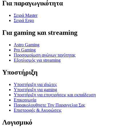
Για παραγωγικότητα
Σειρά Master
Σειρά Ergo
Για gaming και streaming
Astro Gaming
Pro Gaming
Προσομοίωση αγώνων ταχύτητας
Εξοπλισμός για streaming
Υποστήριξη
Υποστήριξη για ιδιώτες
Υποστήριξη για gaming
Υποστήριξη για επιχειρήσεις και εκπαίδευση
Επικοινωνία
Παρακολουθηστε Την Παραγγελια Σας
Επιστροφές & Ακυρώσεις
Λογισμικό