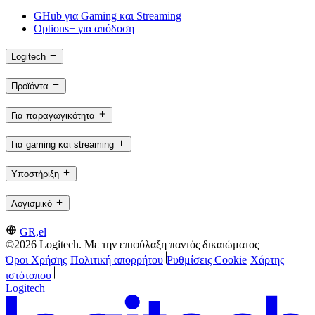
GHub για Gaming και Streaming
Options+ για απόδοση
Logitech
Προϊόντα
Για παραγωγικότητα
Για gaming και streaming
Υποστήριξη
Λογισμικό
GR,el
©2026 Logitech. Με την επιφύλαξη παντός δικαιώματος
Όροι Χρήσης
Πολιτική απορρήτου
Ρυθμίσεις Cookie
Χάρτης
ιστότοπου
Logitech