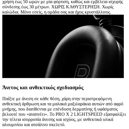
χρήση έως 50 ωρών με μία φόρτιση, καθώς και εμβέλεια ισχυρής
σύνδεσης έως 30 μέτρων. ΧΩΡΙΣ ΚΑΘΥΣΤΕΡΗΣΗ. Χωρίς
καλώδια. Μόνο εσείς, η ομάδα σας και ήχος κρυστάλλινος.
Άνετος και ανθεκτικός σχεδιασμός
Παίξτε με άνεση σε κάθε θέση, χάρη στην περιστρεφόμενη
ανθεκτική άρθρωση και τα μαλακά μαξιλαράκια αυτιών από αφρό
μνήμης, που διατίθενται με επένδυση δερματίνης ή υφάσματος
βελουτέ που «αναπνέει». Το PRO X 2 LIGHTSPEED εξασφαλίζει
την τέλεια ισορροπία άνεσης και ισχύος, με ανθεκτικά υλικά
αλουμινίου και ατσάλινο σκελετό.