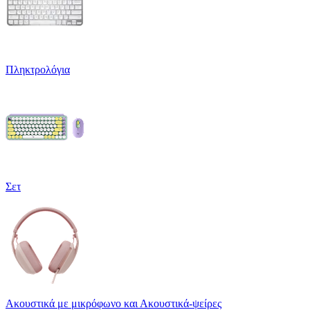
Πληκτρολόγια
Σετ
Ακουστικά με μικρόφωνο και Ακουστικά-ψείρες