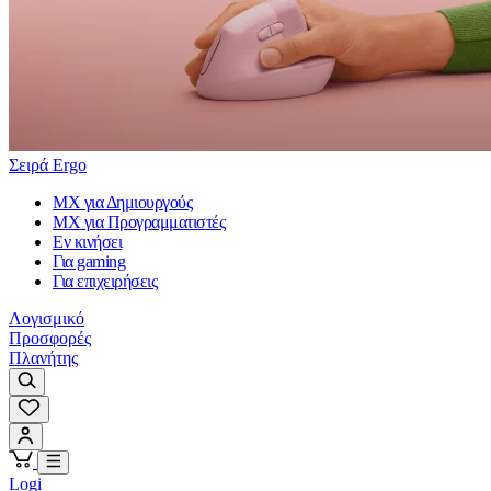
Σειρά Ergo
MX για Δημιουργούς
MX για Προγραμματιστές
Εν κινήσει
Για gaming
Για επιχειρήσεις
Λογισμικό
Προσφορές
Πλανήτης
Logi