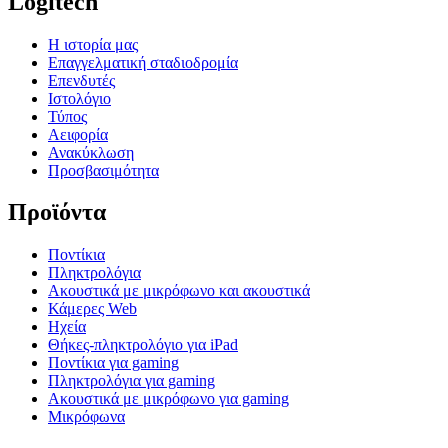
Logitech
Η ιστορία μας
Επαγγελματική σταδιοδρομία
Επενδυτές
Ιστολόγιο
Τύπος
Αειφορία
Ανακύκλωση
Προσβασιμότητα
Προϊόντα
Ποντίκια
Πληκτρολόγια
Ακουστικά με μικρόφωνο και ακουστικά
Κάμερες Web
Ηχεία
Θήκες-πληκτρολόγιο για iPad
Ποντίκια για gaming
Πληκτρολόγια για gaming
Ακουστικά με μικρόφωνο για gaming
Μικρόφωνα