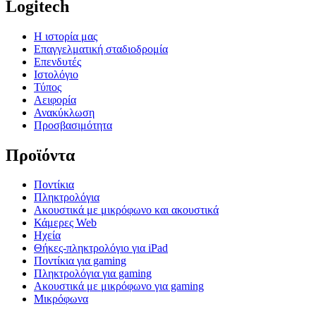
Logitech
Η ιστορία μας
Επαγγελματική σταδιοδρομία
Επενδυτές
Ιστολόγιο
Τύπος
Αειφορία
Ανακύκλωση
Προσβασιμότητα
Προϊόντα
Ποντίκια
Πληκτρολόγια
Ακουστικά με μικρόφωνο και ακουστικά
Κάμερες Web
Ηχεία
Θήκες-πληκτρολόγιο για iPad
Ποντίκια για gaming
Πληκτρολόγια για gaming
Ακουστικά με μικρόφωνο για gaming
Μικρόφωνα