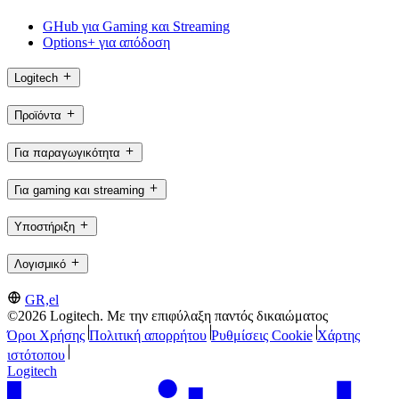
GHub για Gaming και Streaming
Options+ για απόδοση
Logitech
Προϊόντα
Για παραγωγικότητα
Για gaming και streaming
Υποστήριξη
Λογισμικό
GR,el
©2026 Logitech. Με την επιφύλαξη παντός δικαιώματος
Όροι Χρήσης
Πολιτική απορρήτου
Ρυθμίσεις Cookie
Χάρτης
ιστότοπου
Logitech