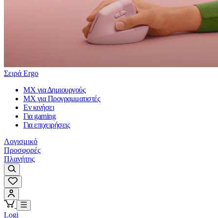
Σειρά Ergo
MX για Δημιουργούς
MX για Προγραμματιστές
Εν κινήσει
Για gaming
Για επιχειρήσεις
Λογισμικό
Προσφορές
Πλανήτης
Logi