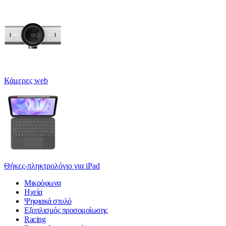
Κάμερες web
Θήκες-πληκτρολόγιο για iPad
Μικρόφωνα
Ηχεία
Ψηφιακά στυλό
Εξοπλισμός προσομοίωσης
Racing