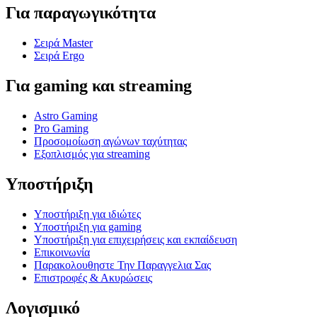
Για παραγωγικότητα
Σειρά Master
Σειρά Ergo
Για gaming και streaming
Astro Gaming
Pro Gaming
Προσομοίωση αγώνων ταχύτητας
Εξοπλισμός για streaming
Υποστήριξη
Υποστήριξη για ιδιώτες
Υποστήριξη για gaming
Υποστήριξη για επιχειρήσεις και εκπαίδευση
Επικοινωνία
Παρακολουθηστε Την Παραγγελια Σας
Επιστροφές & Ακυρώσεις
Λογισμικό