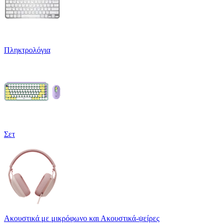
Πληκτρολόγια
Σετ
Ακουστικά με μικρόφωνο και Ακουστικά-ψείρες