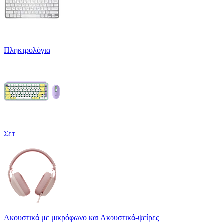
Πληκτρολόγια
Σετ
Ακουστικά με μικρόφωνο και Ακουστικά-ψείρες