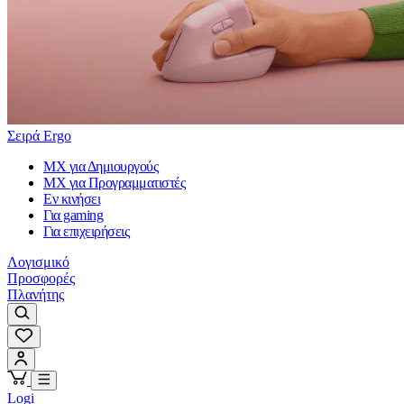
Σειρά Ergo
MX για Δημιουργούς
MX για Προγραμματιστές
Εν κινήσει
Για gaming
Για επιχειρήσεις
Λογισμικό
Προσφορές
Πλανήτης
Logi