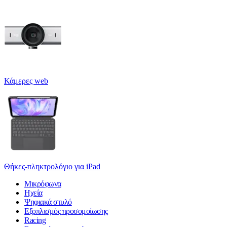
Κάμερες web
Θήκες-πληκτρολόγιο για iPad
Μικρόφωνα
Ηχεία
Ψηφιακά στυλό
Εξοπλισμός προσομοίωσης
Racing