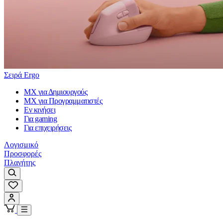
Σειρά Ergo
MX για Δημιουργούς
MX για Προγραμματιστές
Εν κινήσει
Για gaming
Για επιχειρήσεις
Λογισμικό
Προσφορές
Πλανήτης