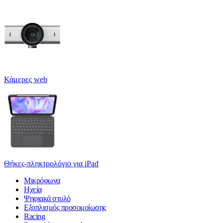
Κάμερες web
Θήκες-πληκτρολόγιο για iPad
Μικρόφωνα
Ηχεία
Ψηφιακά στυλό
Εξοπλισμός προσομοίωσης
Racing