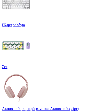
Πληκτρολόγια
Σετ
Ακουστικά με μικρόφωνο και Ακουστικά-ψείρες