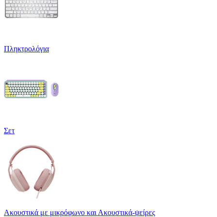
Πληκτρολόγια
Σετ
Ακουστικά με μικρόφωνο και Ακουστικά-ψείρες