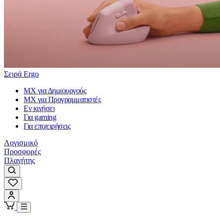
Σειρά Ergo
MX για Δημιουργούς
MX για Προγραμματιστές
Εν κινήσει
Για gaming
Για επιχειρήσεις
Λογισμικό
Προσφορές
Πλανήτης