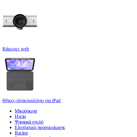
Κάμερες web
Θήκες-πληκτρολόγιο για iPad
Μικρόφωνα
Ηχεία
Ψηφιακά στυλό
Εξοπλισμός προσομοίωσης
Racing