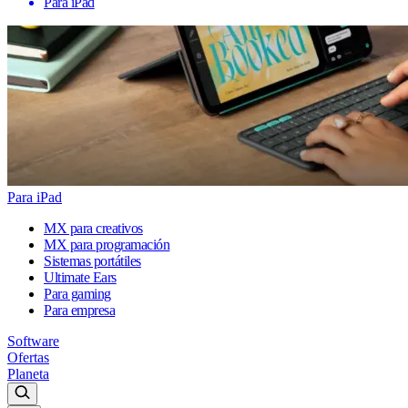
Para iPad
Para iPad
MX para creativos
MX para programación
Sistemas portátiles
Ultimate Ears
Para gaming
Para empresa
Software
Ofertas
Planeta