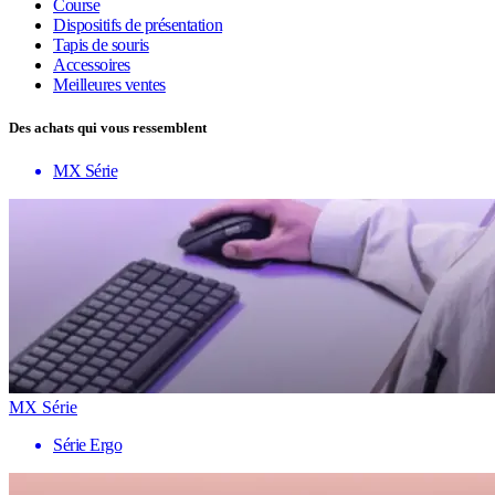
Course
Dispositifs de présentation
Tapis de souris
Accessoires
Meilleures ventes
Des achats qui vous ressemblent
MX Série
MX Série
Série Ergo