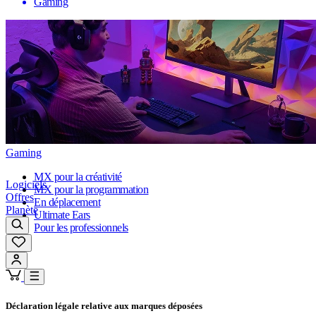
Gaming
Gaming
MX pour la créativité
Logiciels
MX pour la programmation
Offres
En déplacement
Planète
Ultimate Ears
Pour les professionnels
Déclaration légale relative aux marques déposées