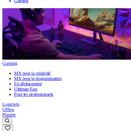
Gaming
Gaming
MX pour la créativité
MX pour la programmation
En déplacement
Ultimate Ears
Pour les professionnels
Logiciels
Offres
Planète