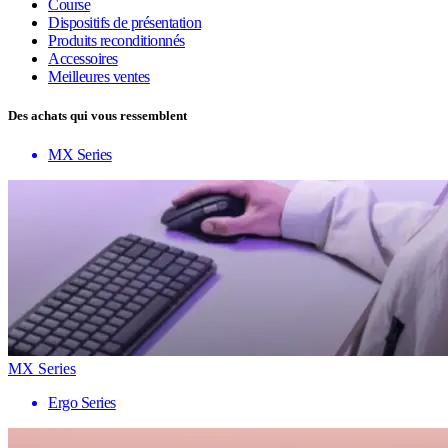
Course
Dispositifs de présentation
Produits reconditionnés
Accessoires
Meilleures ventes
Des achats qui vous ressemblent
MX Series
MX Series
Ergo Series