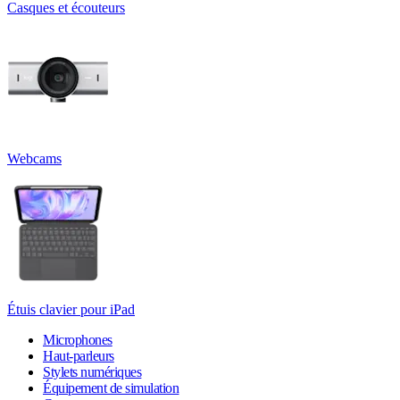
Casques et écouteurs
Webcams
Étuis clavier pour iPad
Microphones
Haut-parleurs
Stylets numériques
Équipement de simulation