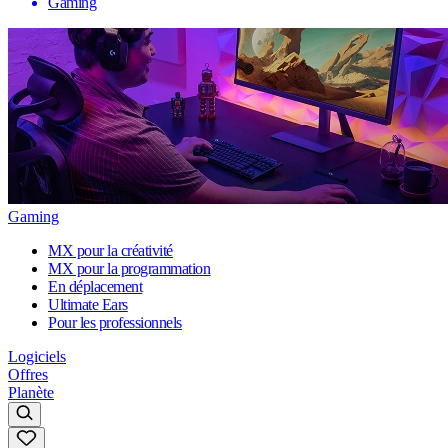
Gaming
Gaming
MX pour la créativité
MX pour la programmation
En déplacement
Ultimate Ears
Pour les professionnels
Logiciels
Offres
Planète