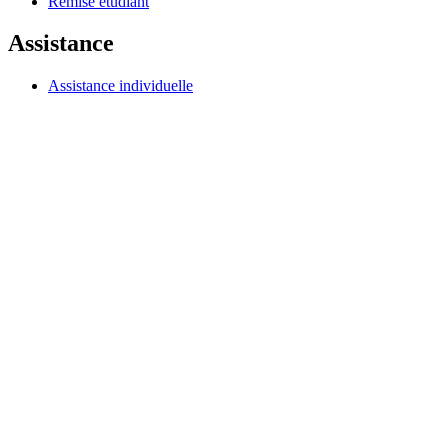
Remise étudiant
Assistance
Assistance individuelle
Assistance gaming
Assistance aux entreprises et à l'éducation
Nous contacter
Pièces de rechange
Suivre votre commande
Retours et annulations
Logiciels
G HUB pour le gaming et le streaming
Options+ pour les performances
Logitech
Acheter des produits
Pour la productivité