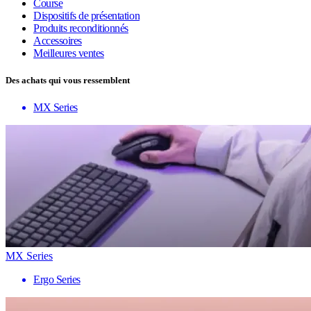
Course
Dispositifs de présentation
Produits reconditionnés
Accessoires
Meilleures ventes
Des achats qui vous ressemblent
MX Series
MX Series
Ergo Series