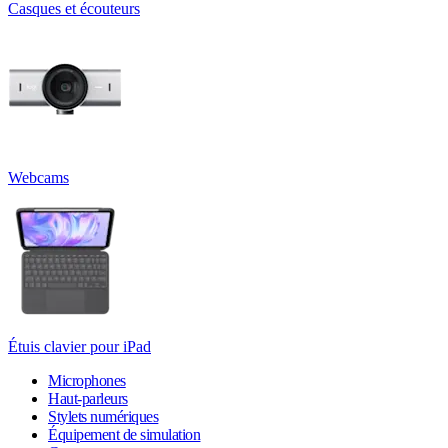
Casques et écouteurs
Webcams
Étuis clavier pour iPad
Microphones
Haut-parleurs
Stylets numériques
Équipement de simulation