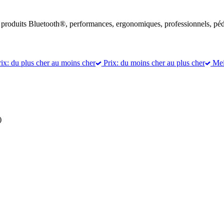
de produits Bluetooth®, performances, ergonomiques, professionnels, péd
ix: du plus cher au moins cher
Prix: du moins cher au plus cher
Meil
)