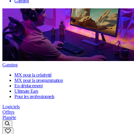
Gaming
Gaming
MX pour la créativité
MX pour la programmation
En déplacement
Ultimate Ears
Pour les professionnels
Logiciels
Offres
Planète