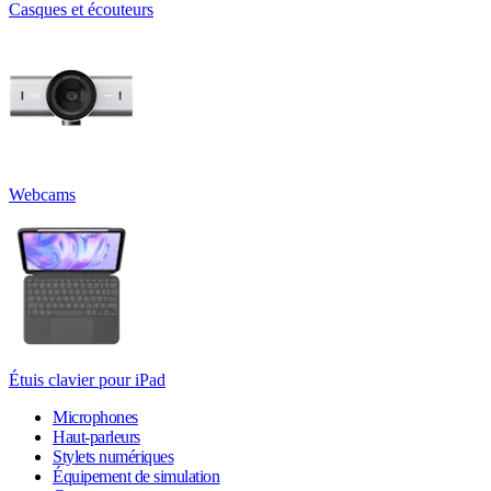
Casques et écouteurs
Webcams
Étuis clavier pour iPad
Microphones
Haut-parleurs
Stylets numériques
Équipement de simulation