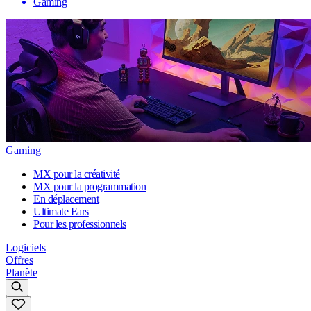
Gaming
Gaming
MX pour la créativité
MX pour la programmation
En déplacement
Ultimate Ears
Pour les professionnels
Logiciels
Offres
Planète