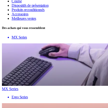
Course
Dispositifs de présentation
Produits reconditionnés
Accessoires
Meilleures ventes
Des achats qui vous ressemblent
MX Series
MX Series
Ergo Series