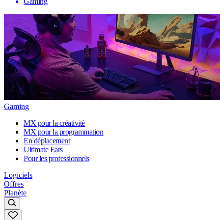
Gaming
Gaming
MX pour la créativité
MX pour la programmation
En déplacement
Ultimate Ears
Pour les professionnels
Logiciels
Offres
Planète