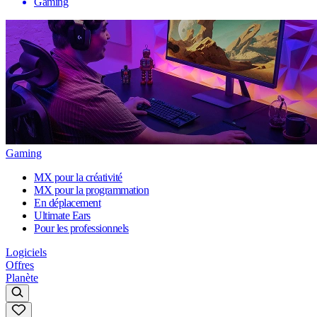
Gaming
Gaming
MX pour la créativité
MX pour la programmation
En déplacement
Ultimate Ears
Pour les professionnels
Logiciels
Offres
Planète