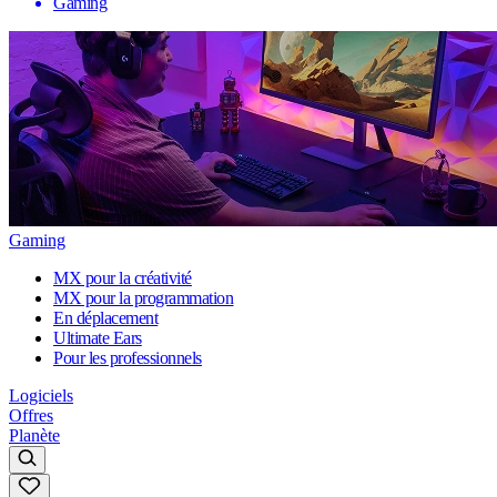
Gaming
Gaming
MX pour la créativité
MX pour la programmation
En déplacement
Ultimate Ears
Pour les professionnels
Logiciels
Offres
Planète