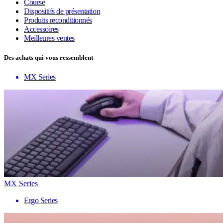
Course
Dispositifs de présentation
Produits reconditionnés
Accessoires
Meilleures ventes
Des achats qui vous ressemblent
MX Series
MX Series
Ergo Series