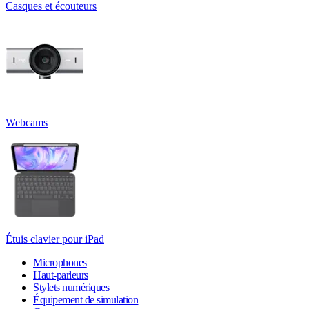
Casques et écouteurs
Webcams
Étuis clavier pour iPad
Microphones
Haut-parleurs
Stylets numériques
Équipement de simulation