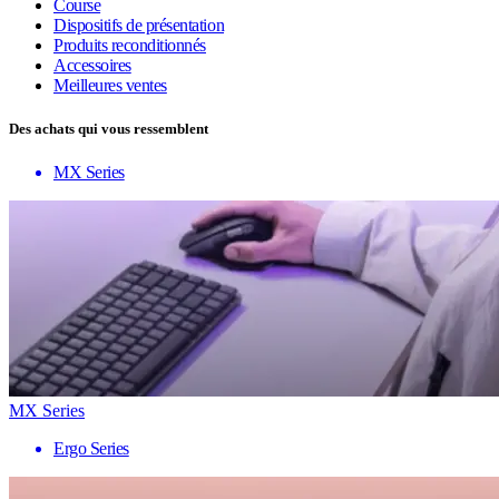
Course
Dispositifs de présentation
Produits reconditionnés
Accessoires
Meilleures ventes
Des achats qui vous ressemblent
MX Series
MX Series
Ergo Series