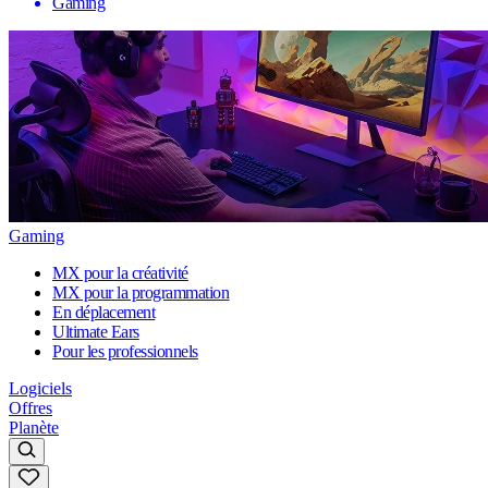
Gaming
Gaming
MX pour la créativité
MX pour la programmation
En déplacement
Ultimate Ears
Pour les professionnels
Logiciels
Offres
Planète