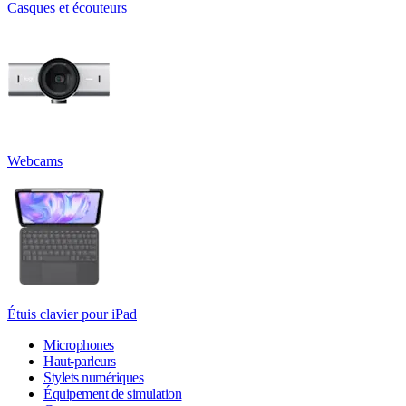
Casques et écouteurs
Webcams
Étuis clavier pour iPad
Microphones
Haut-parleurs
Stylets numériques
Équipement de simulation