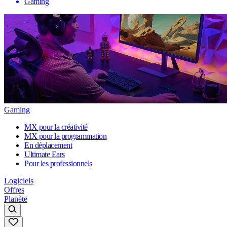
Gaming
Gaming
MX pour la créativité
MX pour la programmation
En déplacement
Ultimate Ears
Pour les professionnels
Logiciels
Offres
Planète