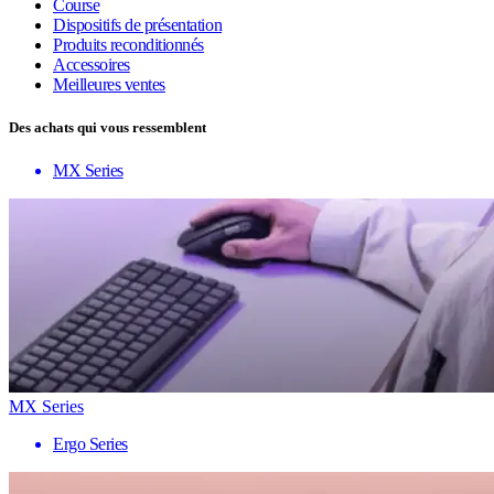
Course
Dispositifs de présentation
Produits reconditionnés
Accessoires
Meilleures ventes
Des achats qui vous ressemblent
MX Series
MX Series
Ergo Series