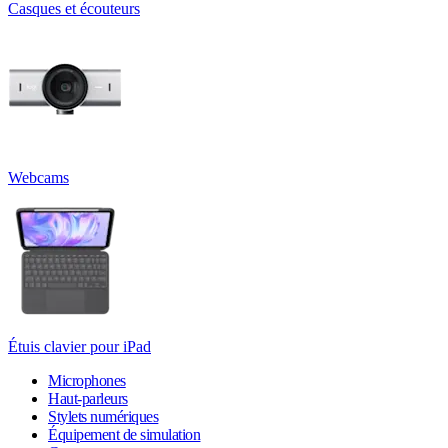
Casques et écouteurs
Webcams
Étuis clavier pour iPad
Microphones
Haut-parleurs
Stylets numériques
Équipement de simulation