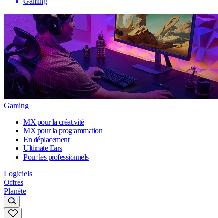
Gaming
Gaming
MX pour la créativité
MX pour la programmation
En déplacement
Ultimate Ears
Pour les professionnels
Logiciels
Offres
Planète