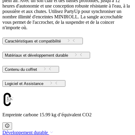
plein air. Avec un son clair et des basses profondes, jusqu'à 12
heures d'autonomie et une conception robuste résistante à l'eau, à la
poussière et aux chutes. Utilisez PartyUp pour synchroniser un
nombre illimité d'enceintes MINIROLL. La sangle accrochable
vous permet de l'accrocher, de la suspendre et de la coincer
n'importe où.
Caractéristiques et compatibilité
Matériaux et développement durable
Contenu du coffret
Logiciel et Assistance
15.99
Empreinte carbone 15.99 kg d’équivalent CO2
Développement durable