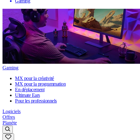
Gaming
Gaming
MX pour la créativité
MX pour la programmation
En déplacement
Ultimate Ears
Pour les professionnels
Logiciels
Offres
Planète