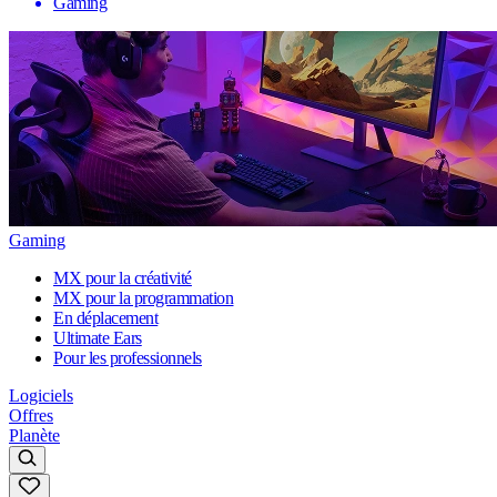
Gaming
Gaming
MX pour la créativité
MX pour la programmation
En déplacement
Ultimate Ears
Pour les professionnels
Logiciels
Offres
Planète