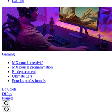
Gaming
Gaming
MX pour la créativité
MX pour la programmation
En déplacement
Ultimate Ears
Pour les professionnels
Logiciels
Offres
Planète