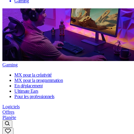
Gaming
Gaming
MX pour la créativité
MX pour la programmation
En déplacement
Ultimate Ears
Pour les professionnels
Logiciels
Offres
Planète