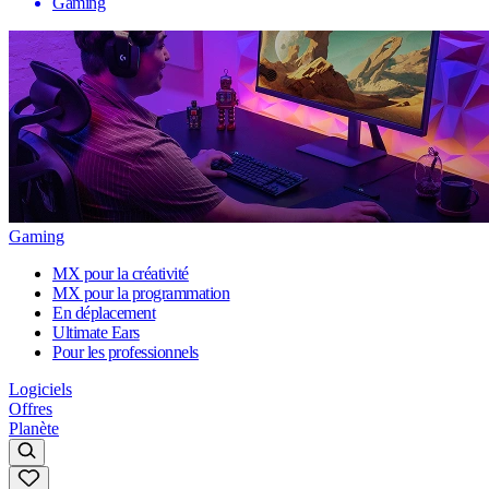
Gaming
Gaming
MX pour la créativité
MX pour la programmation
En déplacement
Ultimate Ears
Pour les professionnels
Logiciels
Offres
Planète