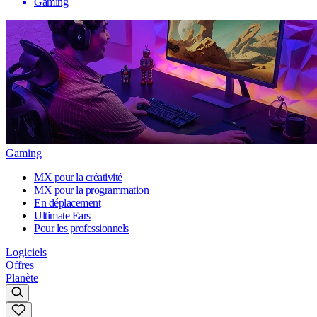
Gaming
Gaming
MX pour la créativité
MX pour la programmation
En déplacement
Ultimate Ears
Pour les professionnels
Logiciels
Offres
Planète