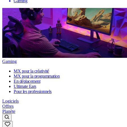
Gaming
Gaming
MX pour la créativité
MX pour la programmation
En déplacement
Ultimate Ears
Pour les professionnels
Logiciels
Offres
Planète