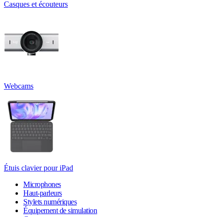
Casques et écouteurs
Webcams
Étuis clavier pour iPad
Microphones
Haut-parleurs
Stylets numériques
Équipement de simulation