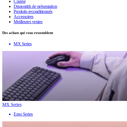
Course
Dispositifs de présentation
Produits reconditionnés
Accessoires
Meilleures ventes
Des achats qui vous ressemblent
MX Series
MX Series
Ergo Series