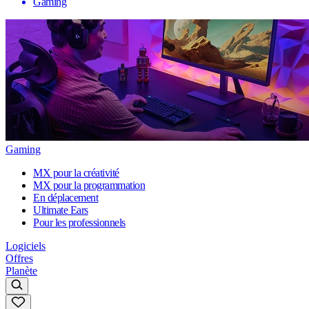
Gaming
Gaming
MX pour la créativité
MX pour la programmation
En déplacement
Ultimate Ears
Pour les professionnels
Logiciels
Offres
Planète