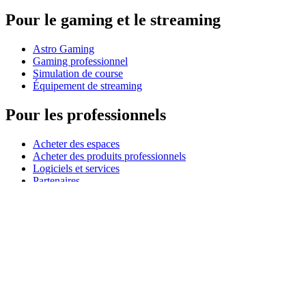
Pour le gaming et le streaming
Astro Gaming
Gaming professionnel
Simulation de course
Équipement de streaming
Pour les professionnels
Acheter des espaces
Acheter des produits professionnels
Logiciels et services
Partenaires
Partenaires de l’alliance
Ressources professionnelles
À usage pédagogique
Acheter des produits pédagogiques
Solutions pour l’enseignement primaire et secondaire
Ressources pédagogiques
Remise étudiant