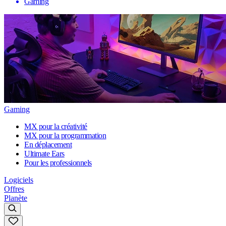
Gaming
Gaming
MX pour la créativité
MX pour la programmation
En déplacement
Ultimate Ears
Pour les professionnels
Logiciels
Offres
Planète