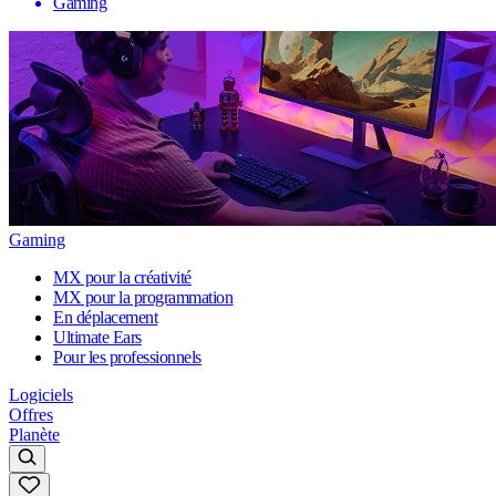
Gaming
Gaming
MX pour la créativité
MX pour la programmation
En déplacement
Ultimate Ears
Pour les professionnels
Logiciels
Offres
Planète