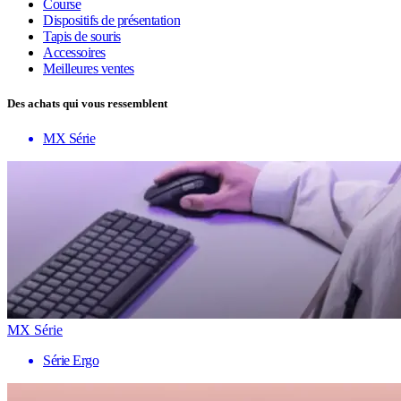
Course
Dispositifs de présentation
Tapis de souris
Accessoires
Meilleures ventes
Des achats qui vous ressemblent
MX Série
MX Série
Série Ergo