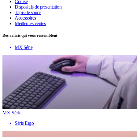
Course
Dispositifs de présentation
Tapis de souris
Accessoires
Meilleures ventes
Des achats qui vous ressemblent
MX Série
MX Série
Série Ergo