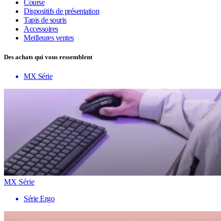
Course
Dispositifs de présentation
Tapis de souris
Accessoires
Meilleures ventes
Des achats qui vous ressemblent
MX Série
MX Série
Série Ergo