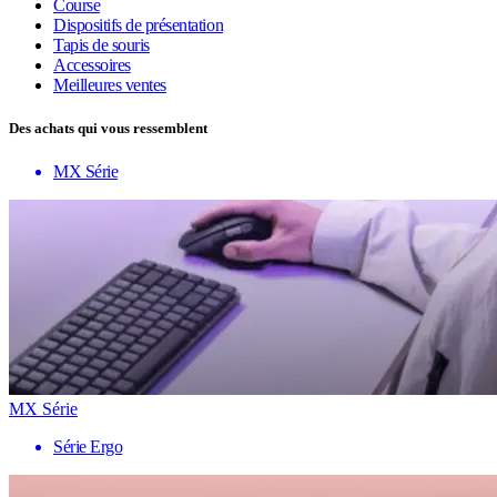
Course
Dispositifs de présentation
Tapis de souris
Accessoires
Meilleures ventes
Des achats qui vous ressemblent
MX Série
MX Série
Série Ergo