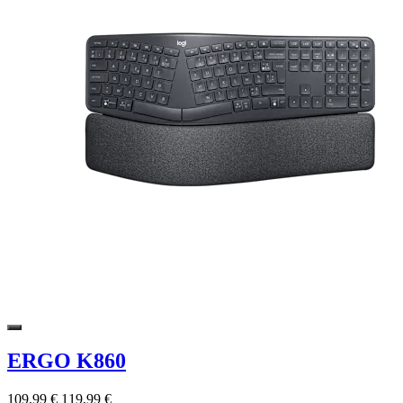
ERGO K860
109,99 €
119,99 €