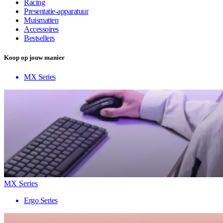
Racing
Presentatie-apparatuur
Muismatten
Accessoires
Bestsellers
Koop op jouw manier
MX Series
MX Series
Ergo Series