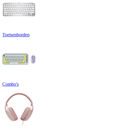
Toetsenborden
Combo's