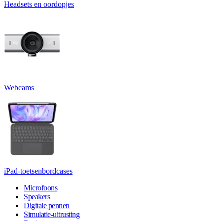
Headsets en oordopjes
Webcams
iPad-toetsenbordcases
Microfoons
Speakers
Digitale pennen
Simulatie-uitrusting