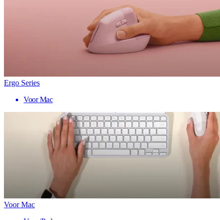
Ergo Series
Voor Mac
Voor Mac