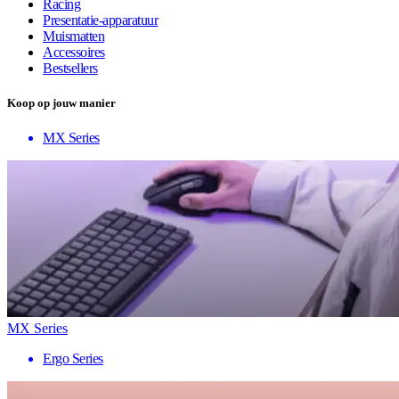
Racing
Presentatie-apparatuur
Muismatten
Accessoires
Bestsellers
Koop op jouw manier
MX Series
MX Series
Ergo Series