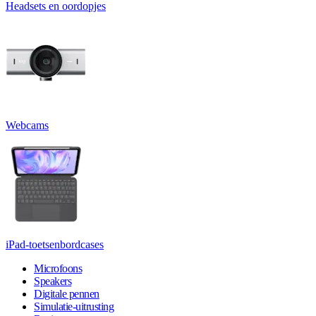
Headsets en oordopjes
Webcams
iPad-toetsenbordcases
Microfoons
Speakers
Digitale pennen
Simulatie-uitrusting