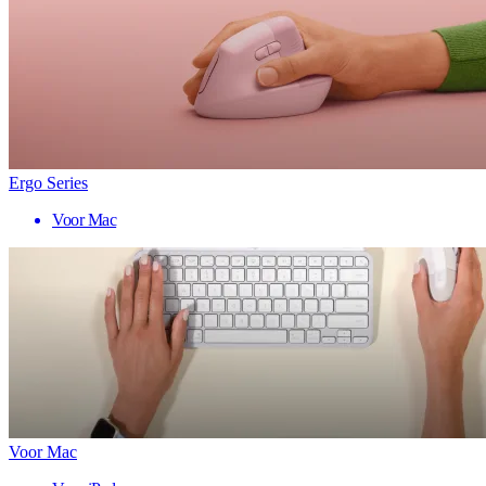
Ergo Series
Voor Mac
Voor Mac