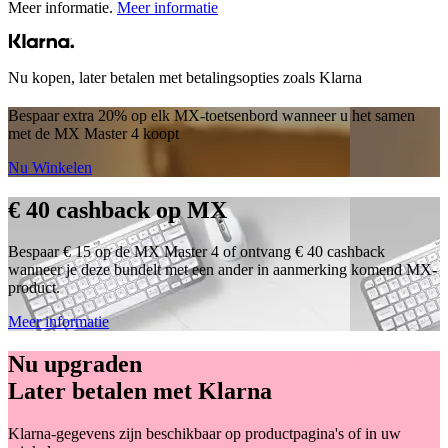
Meer informatie.
Meer informatie
Nu kopen, later betalen met betalingsopties zoals Klarna
Bespaar extra 20% op elk MX-toetsenbord wanneer u het samen
met de MX Master 4 koopt
Nu Winkelen
€ 40 cashback op MX
Bespaar € 15 op de MX Master 4 of ontvang € 40 cashback
wanneer je deze bundelt met een ander in aanmerking komend MX-
product.
Meer informatie
Nu upgraden
Later betalen met Klarna
Klarna-gegevens zijn beschikbaar op productpagina's of in uw