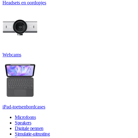
Headsets en oordopjes
Webcams
iPad-toetsenbordcases
Microfoons
Speakers
Digitale pennen
Simulatie-uitrusting