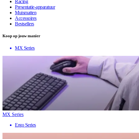
Racing
Presentatie-apparatuur
Muismatten
Accessoires
Bestsellers
Koop op jouw manier
MX Series
MX Series
Ergo Series