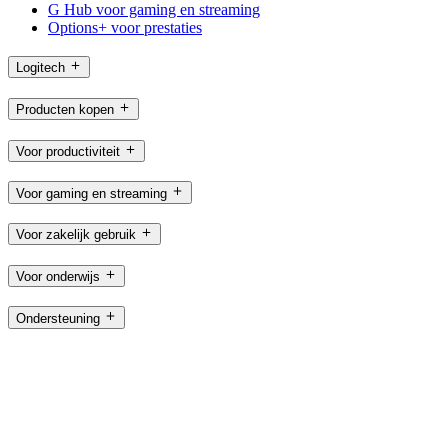
G Hub voor gaming en streaming
Options+ voor prestaties
Logitech
Producten kopen
Voor productiviteit
Voor gaming en streaming
Voor zakelijk gebruik
Voor onderwijs
Ondersteuning
Software
NL,nl
©2026 Logitech. Alle rechten voorbehouden
Gebruiksvoorwaarden
Privacybeleid
Cookie-instellingen
Sitemap