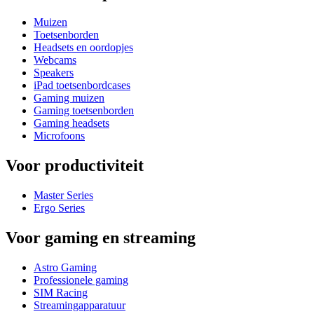
Muizen
Toetsenborden
Headsets en oordopjes
Webcams
Speakers
iPad toetsenbordcases
Gaming muizen
Gaming toetsenborden
Gaming headsets
Microfoons
Voor productiviteit
Master Series
Ergo Series
Voor gaming en streaming
Astro Gaming
Professionele gaming
SIM Racing
Streamingapparatuur