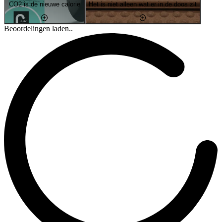
CO2 is de nieuwe calorie
Het is niet alleen wat er in de doos zit
Beoordelingen laden..