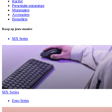
Racing
Presentatie-apparatuur
Muismatten
Accessoires
Bestsellers
Koop op jouw manier
MX Series
MX Series
Ergo Series