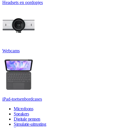
Headsets en oordopjes
Webcams
iPad-toetsenbordcases
Microfoons
Speakers
Digitale pennen
Simulatie-uitrusting