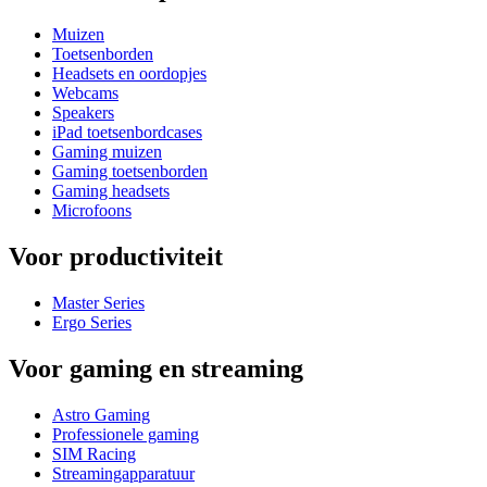
Muizen
Toetsenborden
Headsets en oordopjes
Webcams
Speakers
iPad toetsenbordcases
Gaming muizen
Gaming toetsenborden
Gaming headsets
Microfoons
Voor productiviteit
Master Series
Ergo Series
Voor gaming en streaming
Astro Gaming
Professionele gaming
SIM Racing
Streamingapparatuur