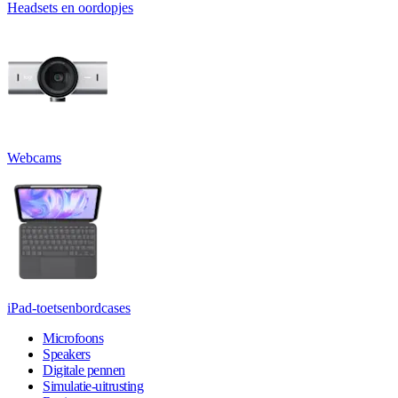
Headsets en oordopjes
Webcams
iPad-toetsenbordcases
Microfoons
Speakers
Digitale pennen
Simulatie-uitrusting