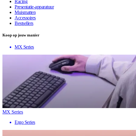
Racing
Presentatie-apparatuur
Muismatten
Accessoires
Bestsellers
Koop op jouw manier
MX Series
MX Series
Ergo Series