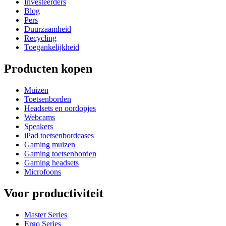
Investeerders
Blog
Pers
Duurzaamheid
Recycling
Toegankelijkheid
Producten kopen
Muizen
Toetsenborden
Headsets en oordopjes
Webcams
Speakers
iPad toetsenbordcases
Gaming muizen
Gaming toetsenborden
Gaming headsets
Microfoons
Voor productiviteit
Master Series
Ergo Series