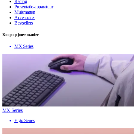
Racing
Presentatie-apparatuur
Muismatten
Accessoires
Bestsellers
Koop op jouw manier
MX Series
MX Series
Ergo Series