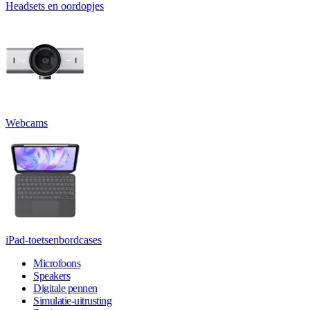
Headsets en oordopjes
Webcams
iPad-toetsenbordcases
Microfoons
Speakers
Digitale pennen
Simulatie-uitrusting