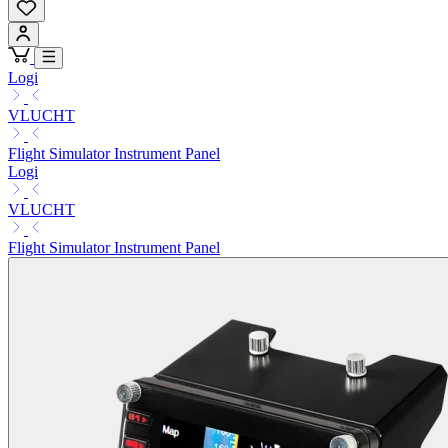
Logi
VLUCHT
Flight Simulator Instrument Panel
Logi
VLUCHT
Flight Simulator Instrument Panel