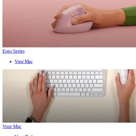
Ergo Series
Voor Mac
Voor Mac