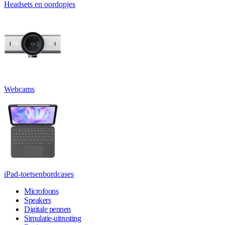
Headsets en oordopjes
Webcams
iPad-toetsenbordcases
Microfoons
Speakers
Digitale pennen
Simulatie-uitrusting