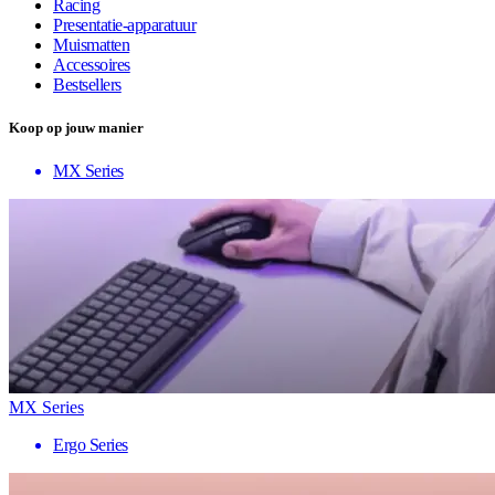
Racing
Presentatie-apparatuur
Muismatten
Accessoires
Bestsellers
Koop op jouw manier
MX Series
MX Series
Ergo Series