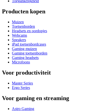
Toegankelijkheid
Producten kopen
Muizen
Toetsenborden
Headsets en oordopjes
Webcams
Speakers
iPad toetsenbordcases
Gaming muizen
Gaming toetsenborden
Gaming headsets
Microfoons
Voor productiviteit
Master Series
Ergo Series
Voor gaming en streaming
Astro Gaming