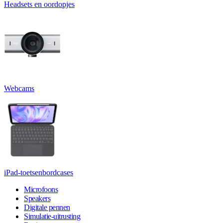
Headsets en oordopjes
Webcams
iPad-toetsenbordcases
Microfoons
Speakers
Digitale pennen
Simulatie-uitrusting