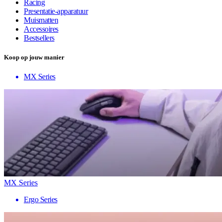
Racing
Presentatie-apparatuur
Muismatten
Accessoires
Bestsellers
Koop op jouw manier
MX Series
MX Series
Ergo Series