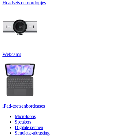
Headsets en oordopjes
Webcams
iPad-toetsenbordcases
Microfoons
Speakers
Digitale pennen
Simulatie-uitrusting