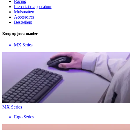
Racing
Presentatie-apparatuur
Muismatten
Accessoires
Bestsellers
Koop op jouw manier
MX Series
MX Series
Ergo Series