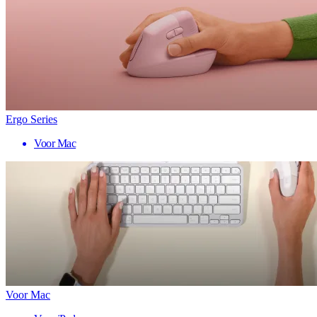
Ergo Series
Voor Mac
Voor Mac