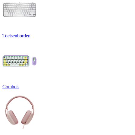
Toetsenborden
Combo's